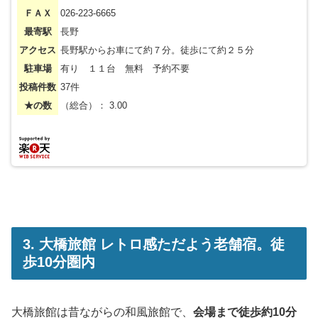
ＦＡＸ
026-223-6665
最寄駅
長野
アクセス
長野駅からお車にて約７分。徒歩にて約２５分
駐車場
有り １１台 無料 予約不要
投稿件数
37件
★の数
（総合）： 3.00
3. 大橋旅館 レトロ感ただよう老舗宿。徒
歩10分圏内
大橋旅館は昔ながらの和風旅館で、
会場まで徒歩約10分