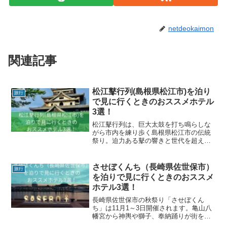
netdeokaimon
関連記事
松江鼕行列(島根県松江市)を泊り
旅行
で見に行くときのおススメホテル
3選！
松江鼕行列は、巨大太鼓を打ち鳴らしな
がら市内を練り歩く島根県松江市の伝統
祭り。迫力ある鼕の響きと世代を超えた
参加が魅力。松江鼕行列を泊りがけ観覧
するのにおすすめのホテルを紹介します
させぼくんち（長崎県佐世保市）
旅行
を泊りで見に行くときのおススメ
ホテル3選！
長崎県佐世保市の秋祭り「させぼくん
ち」は11月1～3日開催されます。亀山八
幡宮から神輿や獅子、奉納踊りが街を練
り歩き、最終日には蛇踊りも登場する華