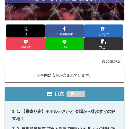
X
Facebook
はてブ
Pocket
LINE
コピー
2025.07.24
記事内に広告が含まれています。
目次
1. 【最寄り宿】ホテルわさかと 会場から徒歩すぐの好
立地！
2. 犀川温泉旅館 花火と温泉で癒やされる大人の隠れ宿