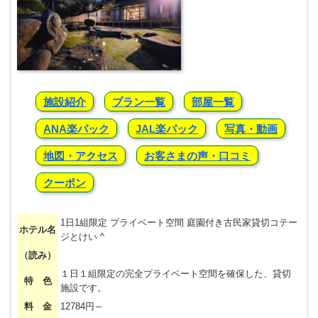
施設紹介
プラン一覧
部屋一覧
ANA楽パック
JAL楽パック
写真・動画
地図・アクセス
お客さまの声・口コミ
クーポン
1日1組限定 プライベート空間 庭園付き古民家貸切コテー
ホテル名
ジとけい ^
（読み）
１日１組限定の完全プライベート空間を確保した、貸切
特 色
施設です。
料 金
12784円～