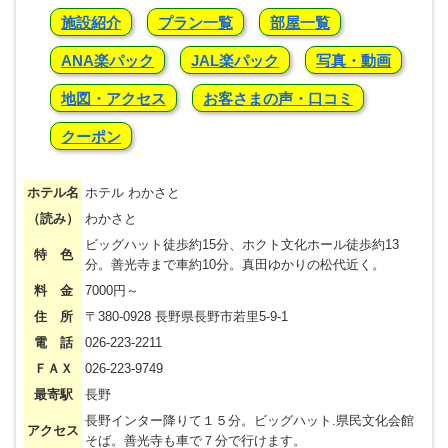
施設紹介
プラン一覧
部屋一覧
ANA楽パック
JAL楽パック
写真・動画
地図・アクセス
お客さまの声・口コミ
クーポン
ホテル名
ホテル わかさと
（読み）
わかさと
ビッグハット徒歩約15分、ホクト文化ホール徒歩約13
特 色
分。善光寺まで車約10分。真田ゆかりの松代近く。
料 金
7000円～
住 所
〒380-0928 長野県長野市若里5-9-1
電 話
026-223-2211
ＦＡＸ
026-223-9749
最寄駅
長野
長野インター降りて１５分。ビッグハット.県民文化会館
アクセス
そば。善光寺も車で７分で行けます。