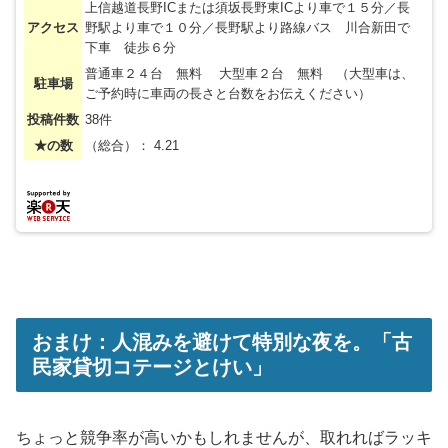
上信越道長野ICまたは須坂長野東ICより車で１５分／長
アクセス
野駅より車で１０分／長野駅より路線バス 川合新田で
下車 徒歩６分
普通車２４台 無料 大型車２台 無料 （大型車は、
駐車場
ご予約時に車両の長さと台数をお伝えください）
投稿件数
38件
★の数
（総合）： 4.21
おまけ：人混みを避けて特別な夜を。「古
民家貸切コテージとけい」
ちょっと競争率が高いかもしれませんが、取れればラッキ