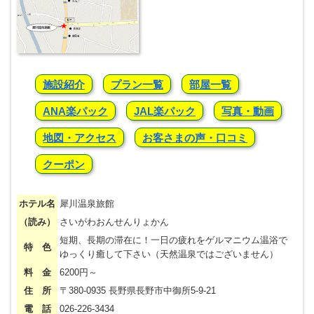
施設紹介
プラン一覧
部屋一覧
ANA楽パック
JAL楽パック
写真・動画
地図・アクセス
お客さまの声・口コミ
クーポン
ホテル名
犀川温泉旅館
（読み）
さいがわおんせんりょかん
短期、長期の滞在に！一日の疲れをゲルマニウム温浴で
特 色
ゆっくり癒して下さい（天然温泉ではございません）
料 金
6200円～
住 所
〒380-0935 長野県長野市中御所5-9-21
電 話
026-226-3434