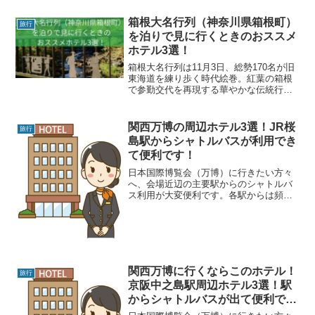
やかな例祭です。させぼくんちに泊りが
け観覧するのにおすすめのホテルを紹介
箱根大名行列（神奈川県箱根町）
旅行
します。
を泊りで見に行くときのおススメ
ホテル3選！
箱根大名行列は11月3日、総勢170名が旧
東海道を練り歩く時代絵巻。紅葉の箱根
で参勤交代を再現する華やかな伝統行事
です。箱根大名行列を泊りがけで観覧す
るのにおすすめのホテルを紹介します。
関西万博の周辺ホテル3選！JR桜
旅行
島駅からシャトルバスが利用でき
て便利です！
日本国際博覧会（万博）に行きたい方々
へ、会場近辺の主要駅からのシャトルバ
ス利用が大変便利です。各駅からは頻繁
に運行されるシャトルバスがあるため、
交通の心配をせずに万博会場へアクセス
できます。いろんな駅から快適なシャト
ルバスが出ており、混雑を...
関西万博に行くならこのホテル！
旅行
京阪中之島駅周辺ホテル3選！駅
からシャトルバスが出て便利です
ヨ！