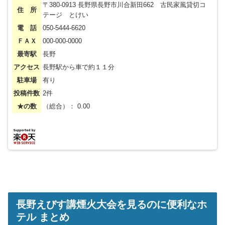
〒380-0913 長野県長野市川合新田662 古民家風貸切コ
住 所
テージ とけい
電 話
050-5444-6620
ＦＡＸ
000-000-0000
最寄駅
長野
アクセス
長野駅から車で約１１分
駐車場
有り
投稿件数
2件
★の数
（総合）： 0.00
長野えびす講煙火大会を見るのに便利なホ
テル まとめ