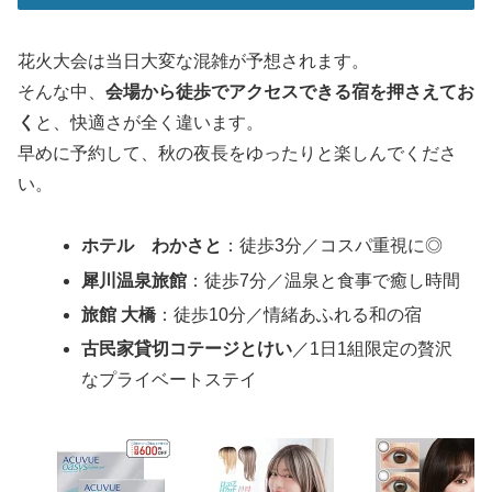
花火大会は当日大変な混雑が予想されます。
そんな中、
会場から徒歩でアクセスできる宿を押さえてお
く
と、快適さが全く違います。
早めに予約して、秋の夜長をゆったりと楽しんでくださ
い。
ホテル わかさと
：徒歩3分／コスパ重視に◎
犀川温泉旅館
：徒歩7分／温泉と食事で癒し時間
旅館 大橋
：徒歩10分／情緒あふれる和の宿
古民家貸切コテージとけい
／1日1組限定の贅沢
なプライベートステイ