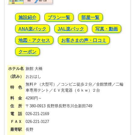
施設紹介
プラン一覧
部屋一覧
ANA楽パック
JAL楽パック
写真・動画
地図・アクセス
お客さまの声・口コミ
クーポン
ホテル名
旅館 大橋
（読み）
おおはし
無料Ｐ（大型可）／コンビニ徒歩２分／全館禁煙／二輪
特 色
車専用テント／ＥＶ充電器（６ｋｗ）２台
料 金
4290円～
住 所
〒380-0913 長野県長野市川合新田749
電 話
026-221-2169
ＦＡＸ
026-221-3127
最寄駅
長野