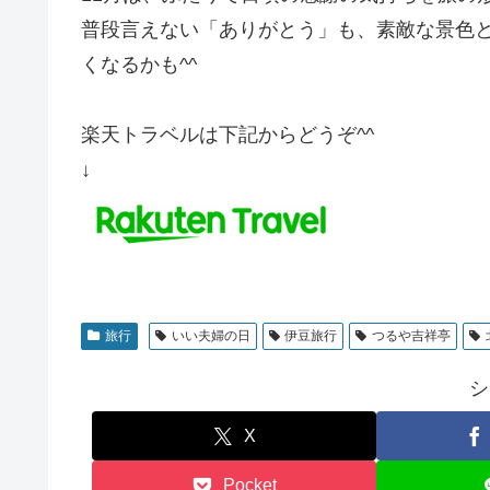
普段言えない「ありがとう」も、素敵な景色
くなるかも^^
楽天トラベルは下記からどうぞ^^
↓
旅行
いい夫婦の日
伊豆旅行
つるや吉祥亭
シ
X
Pocket