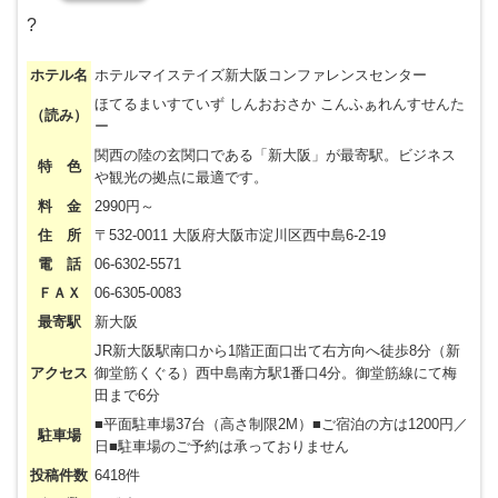
?
ホテル名
ホテルマイステイズ新大阪コンファレンスセンター
ほてるまいすていず しんおおさか こんふぁれんすせんた
（読み）
ー
関西の陸の玄関口である「新大阪」が最寄駅。ビジネス
特 色
や観光の拠点に最適です。
料 金
2990円～
住 所
〒532-0011 大阪府大阪市淀川区西中島6-2-19
電 話
06-6302-5571
ＦＡＸ
06-6305-0083
最寄駅
新大阪
JR新大阪駅南口から1階正面口出て右方向へ徒歩8分（新
アクセス
御堂筋くぐる）西中島南方駅1番口4分。御堂筋線にて梅
田まで6分
■平面駐車場37台（高さ制限2M）■ご宿泊の方は1200円／
駐車場
日■駐車場のご予約は承っておりません
投稿件数
6418件