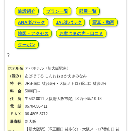
施設紹介
プラン一覧
部屋一覧
ANA楽パック
JAL楽パック
写真・動画
地図・アクセス
お客さまの声・口コミ
クーポン
?
ホテル名
アパホテル〈新大阪駅南〉
（読み）
あぱほてる しんおおさかえきみなみ
特 色
JR正面口 徒歩6分・大阪メトロ7番出口 徒歩3分
料 金
5000円～
住 所
〒532-0011 大阪府大阪市淀川区西中島7-9-18
電 話
0570-056-411
ＦＡＸ
06-4805-8712
最寄駅
新大阪
【新大阪駅】JR正面口 徒歩6分・大阪メトロ7番出口 徒