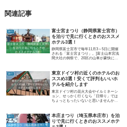
関連記事
富士宮まつり（静岡県富士宮市）
旅行
を泊りで見に行くときのおススメ
ホテル3選！
静岡県富士宮市で毎年11月3～5日に開催
される「富士宮まつり」。]富士山本宮浅
間大社の例祭で、20区の山車が豪快に曳
き回される迫力満点の秋祭りです。富士
宮まつりを泊りがけ観覧するのにおすす
めのホテルを紹介します。
東京ドイツ村の近くのホテルのお
旅行
ススめ3選！安くて評判もいいホ
テルを紹介します
東京ドイツ村の花火大会やイルミネーシ
ョン、せっかく行くなら「日帰り」では
ちょっともったいないと思いませんか？
広い園内でたっぷり遊んで、夜は花火や
ライトアップまで楽しむと、帰る頃には
少し疲れてしまうことも…。そんなとき
本庄まつり（埼玉県本庄市）を泊
旅行
におすすめなのが、近くの...
りで見に行くときのおススメホテ
ル3選！