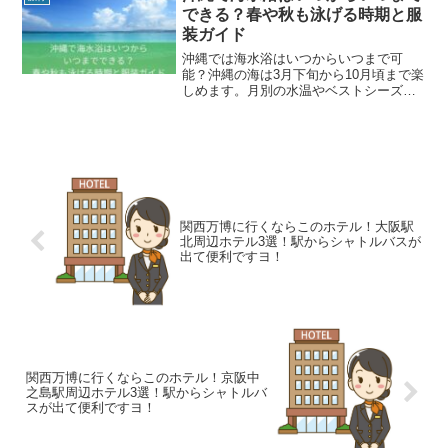
いるんですよ。
できる？春や秋も泳げる時期と服
装ガイド
沖縄では海水浴はいつからいつまで可
能？沖縄の海は3月下旬から10月頃まで楽
しめます。月別の水温やベストシーズ
ン、春休み・GW・秋でも泳げるかどうか
を分かりやすく解説します。さらに、快
適に過ごすための服装や日焼け対策、子
連れでも安心な管理ビーチの選び方まで
まとめた、旅行前に読んでおきたいガイ
ドです。
関西万博に行くならこのホテル！大阪駅
北周辺ホテル3選！駅からシャトルバスが
出て便利ですヨ！
関西万博に行くならこのホテル！京阪中
之島駅周辺ホテル3選！駅からシャトルバ
スが出て便利ですヨ！