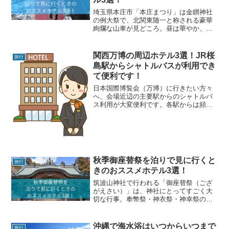
埼玉県本庄市「本庄まつり」は金鑚神社
の例大祭で、北関東随一と称される豪華
絢爛な山車が見どころ。昼は華やか、夜
は提灯が灯る幻想的な姿で、日本の伝統
美と祭り情緒を堪能できます。毎年11月2
～3日に行われる本庄まつりを泊りがけで
関西万博の周辺ホテル3選！JR桜
旅行
観覧するのにおすすめのホテルを紹介し
島駅からシャトルバスが利用でき
ます。
て便利です！
日本国際博覧会（万博）に行きたい方々
へ、会場近辺の主要駅からのシャトルバ
ス利用が大変便利です。各駅からは頻繁
に運行されるシャトルバスがあるため、
交通の心配をせずに万博会場へアクセス
できます。いろんな駅から快適なシャト
ルバスが出ており、混雑を...
秋季御座替祭を泊りで見に行くと
旅行
きのおススメホテル3選！
筑波山神社で行われる「御座替祭（ござ
がえさい）」は、神社にとってすごく大
切な行事。奉幣祭・神衣祭・神幸祭の三
つをまとめたお祭りで、親神様が子ども
を思って、夏と冬で山頂と山麓の居場所
を入れ替えるっていう物語が込められて
沖縄で海水浴はいつからいつまで
旅行