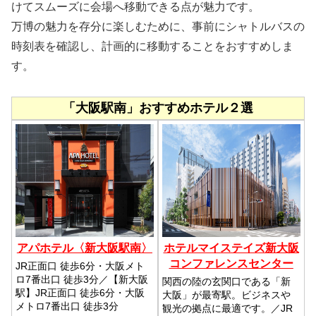
けてスムーズに会場へ移動できる点が魅力です。
万博の魅力を存分に楽しむために、事前にシャトルバスの
時刻表を確認し、計画的に移動することをおすすめしま
す。
「大阪駅南」おすすめホテル２選
アパホテル〈新大阪駅南〉
ホテルマイステイズ新大阪
コンファレンスセンター
JR正面口 徒歩6分・大阪メト
ロ7番出口 徒歩3分／【新大阪
関西の陸の玄関口である「新
駅】JR正面口 徒歩6分・大阪
大阪」が最寄駅。ビジネスや
メトロ7番出口 徒歩3分
観光の拠点に最適です。／JR