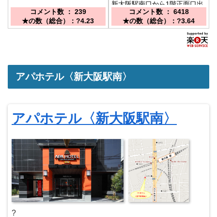
新大阪駅南口から1階正面口出
コメント数 ： 239
コメント数 ： 6418
て右方向へ徒歩8分（新御堂筋
★の数（総合）：?4.23
★の数（総合）：?3.64
くぐる）西中島南方駅1番口4
分。御堂筋線にて梅田まで6分
アパホテル〈新大阪駅南〉
アパホテル〈新大阪駅南〉
?