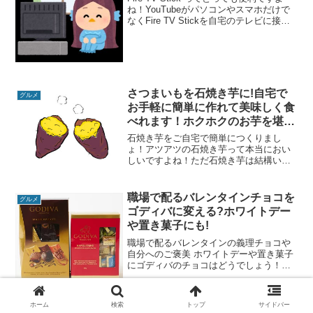
ね！YouTubeがパソコンやスマホだけで
なくFire TV Stickを自宅のテレビに接続
すればTVでYouTubeが見れるようになる
んですもん^^YouTubeはもちろん見れち
ゃうんです...
さつまいもを石焼き芋に!自宅で
グルメ
お手軽に簡単に作れて美味しく食
べれます！ホクホクのお芋を堪
能!!
石焼き芋をご自宅で簡単につくりまし
ょ！アツアツの石焼き芋って本当におい
しいですよね！ただ石焼き芋は結構いい
値段なので買うのに迷いますよね(^^;)で
も石焼き芋鍋があれば簡単におうちでホ
クホクの石焼き芋ができちゃいます！ガ
職場で配るバレンタインチョコを
グルメ
スコンロ用、IHクッ...
ゴディバに変える?ホワイトデー
や置き菓子にも!
職場で配るバレンタインの義理チョコや
自分へのご褒美 ホワイトデーや置き菓子
にゴディバのチョコはどうでしょう！
Godivaのチョコがリーズナブルに手に入
るし、個包装で入っているので配りやす
いですよヨ^^自分用にちょっとつまむの
ホーム
検索
トップ
サイドバー
にもいいです♪こ...