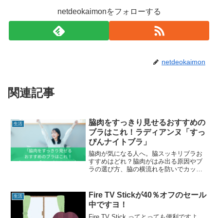
netdeokaimonをフォローする
netdeokaimon
関連記事
脇肉をすっきり見せるおすすめの
生活
ブラはこれ！ラディアンヌ「すっ
ぴんナイトブラ」
脇肉が気になる人へ。脇スッキリブラお
すすめはどれ？脇肉がはみ出る原因やブ
ラの選び方、脇の横流れを防いでカップ
に集める人気ブラを解説。脇肉をすっき
り整えるラディアンヌ「すっぴんナイト
ブラ」も紹介します。
Fire TV Stickが40％オフのセール
生活
中ですヨ！
Fire TV Stick ってとっても便利ですよ