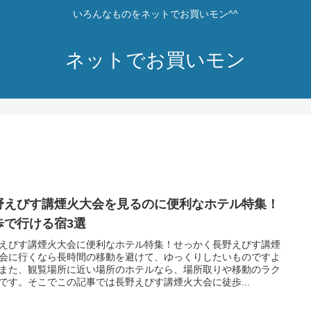
いろんなものをネットでお買いモン^^
ネットでお買いモン
野えびす講煙火大会を見るのに便利なホテル特集！
歩で行ける宿3選
えびす講煙火大会に便利なホテル特集！せっかく長野えびす講煙
会に行くなら長時間の移動を避けて、ゆっくりしたいものですよ
また、観覧場所に近い場所のホテルなら、場所取りや移動のラク
です。そこでこの記事では長野えびす講煙火大会に徒歩...