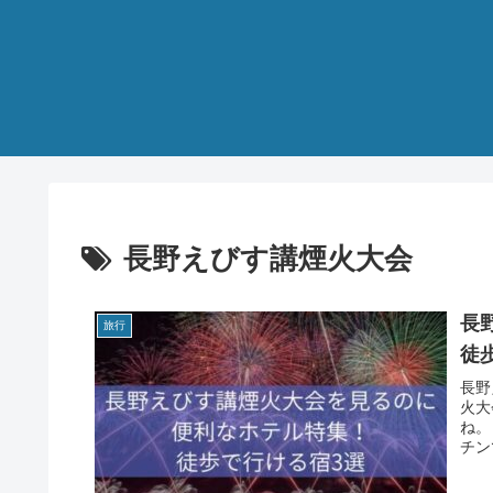
長野えびす講煙火大会
長
旅行
徒
長野
火大
ね。
チン