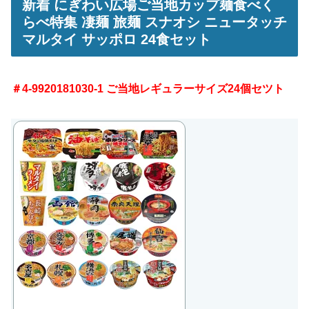
新着 にぎわい広場ご当地カップ麺食べく
らべ特集 凄麺 旅麺 スナオシ ニュータッチ
マルタイ サッポロ 24食セット
＃4-9920181030-1 ご当地レギュラーサイズ24個セツト