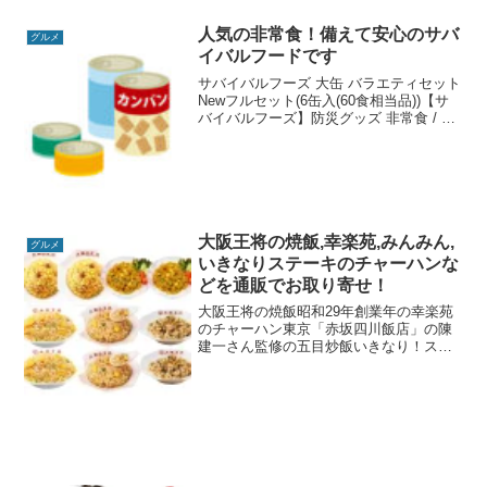
を紹介して...
人気の非常食！備えて安心のサバ
グルメ
イバルフードです
サバイバルフーズ 大缶 バラエティセット
Newフルセット(6缶入(60食相当品))【サ
バイバルフーズ】防災グッズ 非常食 / サ
バイバルフーズ / サバイバルフーズ 大缶
バラエティセット Newフルセット サバイ
バルフーズ 大缶 バラエ...
大阪王将の焼飯,幸楽苑,みんみん,
グルメ
いきなりステーキのチャーハンな
どを通販でお取り寄せ！
大阪王将の焼飯昭和29年創業年の幸楽苑
のチャーハン東京「赤坂四川飯店」の陳
建一さん監修の五目炒飯いきなり！ステ
ーキのビーフガーリックピラフみんみん
のチャーハンふるさと納税でお取り寄せ
できる本格台湾チャーハンなど、美味し
いチャーハン情報をお届...