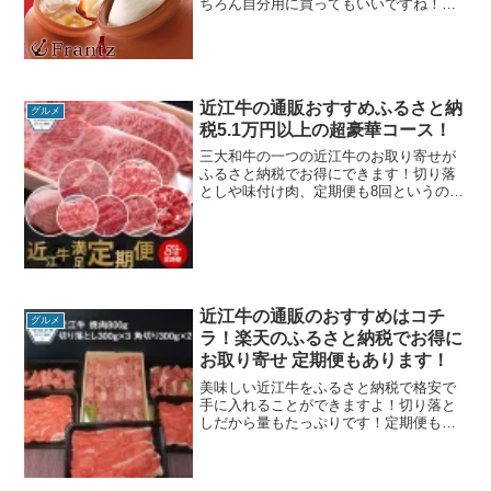
ちろん自分用に買ってもいいですね！お
取り寄せスイーツはバレンタインやホワ
イトデーのほかにも、お誕生日のプレゼ
ントや内祝いにも人気の品を通販でお得
にお取り寄せできますよ...
近江牛の通販おすすめふるさと納
グルメ
税5.1万円以上の超豪華コース！
三大和牛の一つの近江牛のお取り寄せが
ふるさと納税でお得にできます！切り落
としや味付け肉、定期便も8回というのも
のある超豪華コースです！近江牛の食べ
比べもできる贅沢なコース近江牛のプレ
ミアム定期便とコチラでは、51,000円以
上のコースを紹介...
近江牛の通販のおすすめはコチ
グルメ
ラ！楽天のふるさと納税でお得に
お取り寄せ 定期便もあります！
美味しい近江牛をふるさと納税で格安で
手に入れることができますよ！切り落と
しだから量もたっぷりです！定期便もあ
りますので、忘れたころに近江牛が届く
サプライズ的なうれしさもあります^^コ
チラでは、41,000円～50,000円のコース