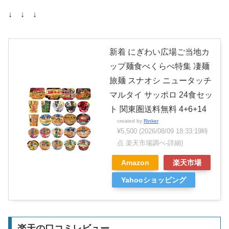
↓ ↓ ↓
新着 にぎわい広場ご当地カ
ップ麺食べくらべ特集 凄麺
旅麺 スナオシ ニュータッチ
マルタイ サッポロ 24食セッ
ト 関東圏送料無料 4+6+14
created by
Rinker
¥5,500
(2026/08/09 18:33:19時
点 楽天市場調べ-
詳細)
Amazon
楽天市場
Yahooショッピング
楽天の口コミレビュー