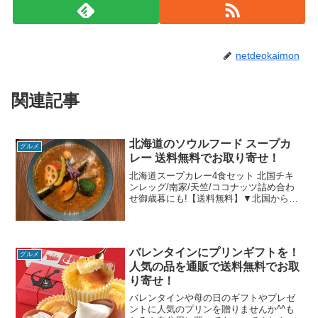
netdeokaimon
関連記事
北海道のソウルフード スープカ
グルメ
レー 送料無料でお取り寄せ！
北海道スープカレー4食セット 北国チキ
ンレッグ/南家/天竺/ココナッツ詰め合わ
せ御歳暮にも!【送料無料】▼北国からの
贈り物 丸ごとチキンスープカレー 天竺チ
キンスープカレー 南家チキンカレー 南家
ミラクルチキンココナッツスープカレー
北海道...
バレンタインにプリンギフトを！
グルメ
人気の品を通販で送料無料でお取
り寄せ！
バレンタインや母の日のギフトやプレゼ
ントに人気のプリンを贈りませんか^^も