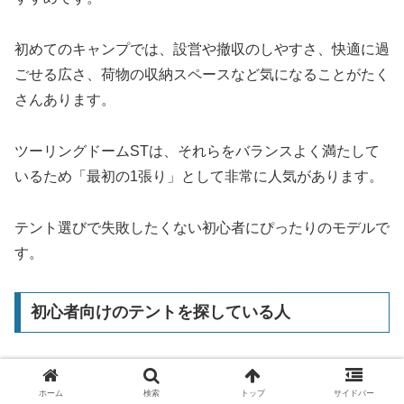
初めてのキャンプでは、設営や撤収のしやすさ、快適に過
ごせる広さ、荷物の収納スペースなど気になることがたく
さんあります。
ツーリングドームSTは、それらをバランスよく満たして
いるため「最初の1張り」として非常に人気があります。
テント選びで失敗したくない初心者にぴったりのモデルで
す。
初心者向けのテントを探している人
キャンプ経験が少ない方にとって、複雑な設営や扱いにく
ホーム
検索
トップ
サイドバー
いテントは大きなストレスになります。