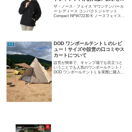
しゃれもこれ一枚
ザ・ノース・フェイス マウンテンパーカ
ー レディース コンパクトジャケット
Compact NPW72230 K ノースフェイス
THE NORTH FACE アウトドアジャケッ
ト 防風 防寒 防寒着価格：11,550円（税
込、送料別) (...
DOD ワンポールテントＬのレビ
生活
ュー！サイズや設営の口コミやス
カートについて
設営が簡単で、キャンプ場でも目立つと
いうことでも人気のワンポールテント！
DOD ワンポールテントＬを実際に購入し
た方の感想を聞いてみましたのでご紹介
します！