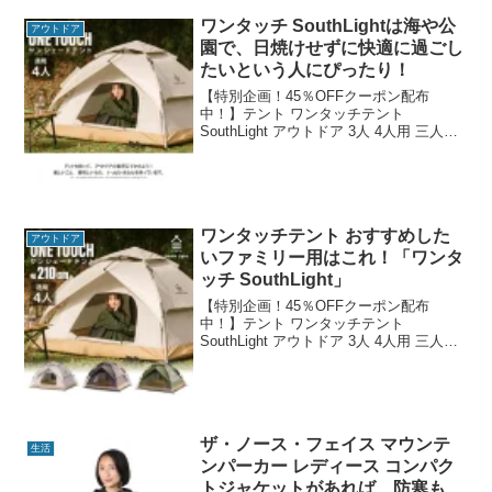
ワンタッチ SouthLightは海や公
アウトドア
園で、日焼けせずに快適に過ごし
たいという人にぴったり！
【特別企画！45％OFFクーポン配布
中！】テント ワンタッチテント
SouthLight アウトドア 3人 4人用 三人用
四人用 サンシェード フルクローズ キャ
ンプ キャンピングテント ドームテント
ビーチテント 高耐水 3色 収納バッ...
ワンタッチテント おすすめした
アウトドア
いファミリー用はこれ！「ワンタ
ッチ SouthLight」
【特別企画！45％OFFクーポン配布
中！】テント ワンタッチテント
SouthLight アウトドア 3人 4人用 三人用
四人用 サンシェード フルクローズ キャ
ンプ キャンピングテント ドームテント
ビーチテント 高耐水 3色 収納バッ...
ザ・ノース・フェイス マウンテ
生活
ンパーカー レディース コンパク
トジャケットがあれば、防寒もお