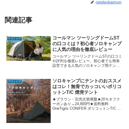
netdeokaimon
関連記事
コールマン ツーリングドームST
アウトドア
の口コミは？初心者ソロキャンプ
に人気の理由を徹底レビュー
コールマン ツーリングドームSTの口コミ
や評判を徹底レビュー。初心者でも簡単
設営できる人気のソロキャンプ用テント
の特徴やメリット・デメリットを詳しく
解説します。ツーリングキャンプやソロ
キャンプ用テント選びで迷っている方必
ソロキャンプにテントのおススメ
アウトドア
見です。
はコレ！無骨でカッコいいポリコ
ットンT/C 煙突テント
★ブラウン・完売次第廃盤★20％オフク
ーポンあり→24,800円★送料無料
OneTigris CONIFER ポリコットンT/C 煙
突テント ワンポールテント 二股ポール
二又化パーツ 二又フレーム キャンプテン
ト 簡単設営 1~2人用 ...