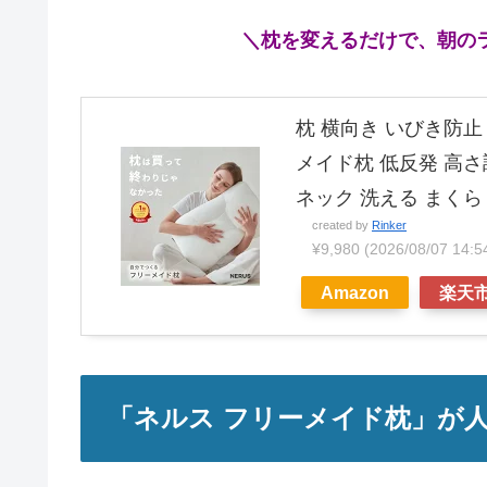
＼枕を変えるだけで、朝の
枕 横向き いびき防止 
メイド枕 低反発 高さ
ネック 洗える まくら 
created by
Rinker
¥9,980
(2026/08/07 1
Amazon
楽天
「ネルス フリーメイド枕」が人