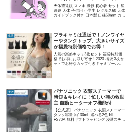
も！
天体望遠鏡 スマホ 撮影 初心者 セット 望
遠鏡 天体 子供用 小学生 レグルス60 天体
ガイドブック付き 日本製 口径60mm カメ
ラアダプター 屈折式 おすすめ 入門 入学
祝い クリスマスプレゼント天体望遠鏡 楽
天ランキング入賞商品 カ...
ブラキャミは通販で！ノンワイヤ
生活
ーやタンクトップ、大きいサイズ
が福袋特別価格でお得！
人気の楽盛キャミ3枚セット 福袋特別価
格でお得にお取り寄せ！2023 福袋 3枚セ
ットでお得なカップ付きキャミソール！
ワイヤー入りブラ一体型で盛れるので！
バストアップして谷間見せもできちゃ
う！ノンワイヤーも選べるし、大きいサ
イズもあります。...
パナソニック 衣類スチーマーで
生活
時短＆キレイに！忙しい朝の救世
主 自動ヒーターオフ機能付
【公式店】 パナソニック 衣類スチーマー
タンク容量:約130mL 選べる2色 NI-
FS70A 無料ギフトラッピング 浸透スチー
ム 静電タッチ式スチーム操作 自動ヒータ
ーオフ 温度調節 アイロン 軽量 スチーム