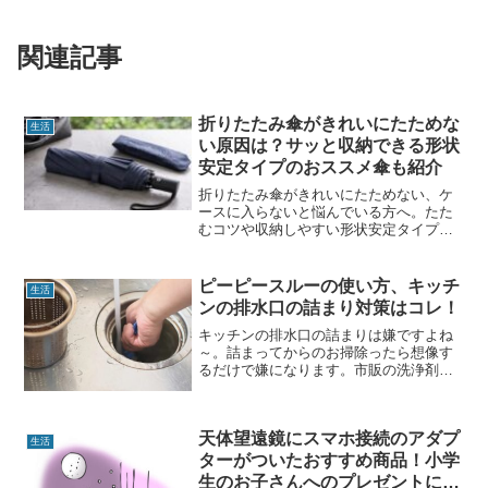
関連記事
折りたたみ傘がきれいにたためな
生活
い原因は？サッと収納できる形状
安定タイプのおススメ傘も紹介
折りたたみ傘がきれいにたためない、ケ
ースに入らないと悩んでいる方へ。たた
むコツや収納しやすい形状安定タイプの
魅力を紹介。大きめサイズ・耐風・晴雨
兼用で通勤や旅行にも便利な折りたたみ
傘を詳しく解説します。
ピーピースルーの使い方、キッチ
生活
ンの排水口の詰まり対策はコレ！
キッチンの排水口の詰まりは嫌ですよね
～。詰まってからのお掃除ったら想像す
るだけで嫌になります。市販の洗浄剤で
は詰まりや臭いが解消されない。大掃除
でスッキリして新年を迎えたい！そんな
時はこれを使うといいと思いますよ～♪
天体望遠鏡にスマホ接続のアダプ
生活
ターがついたおすすめ商品！小学
生のお子さんへのプレゼントに