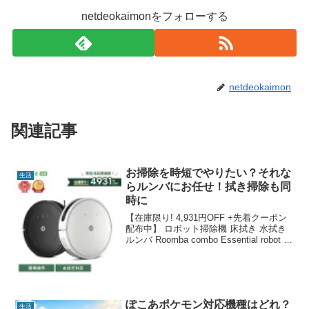
netdeokaimonをフォローする
netdeokaimon
関連記事
お掃除を時短でやりたい？それな
生活
らルンバにお任せ！拭き掃除も同
時に
【在庫限り! 4,931円OFF +先着クーポン
配布中】 ロボット掃除機 床拭き 水拭き
ルンバ Roomba combo Essential robot ア
イロボット 公式 お掃除ロボット 掃除ロ
ボット 拭き掃除 強力吸引 掃除機 iro...
ぽこあポケモン対応機種はどれ？
生活