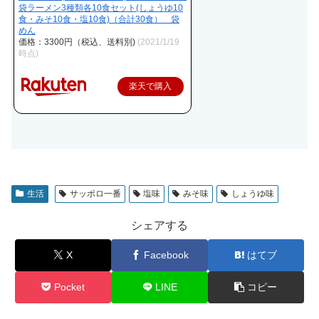
袋ラーメン3種類各10食セット(しょうゆ10
食・みそ10食・塩10食)（合計30食） 袋
めん
価格：3300円（税込、送料別)
(2021/1/19
時点)
楽天で購入
生活
サッポロ一番
塩味
みそ味
しょうゆ味
シェアする
X
Facebook
はてブ
Pocket
LINE
コピー