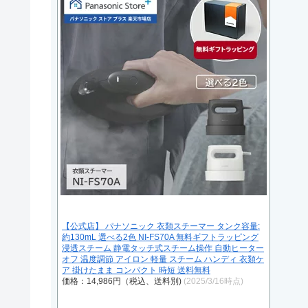
【公式店】 パナソニック 衣類スチーマー タンク容量:
約130mL 選べる2色 NI-FS70A 無料ギフトラッピング
浸透スチーム 静電タッチ式スチーム操作 自動ヒーター
オフ 温度調節 アイロン 軽量 スチーム ハンディ 衣類ケ
ア 掛けたまま コンパクト 時短 送料無料
価格：14,986円（税込、送料別)
(2025/3/16時点)