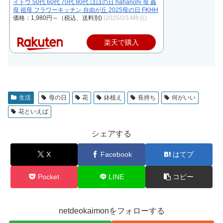
イトウ 50代 60代 70代 80代 ははの日 hahanohi 母 義
母 祖母 フラワーキッチン 自由が丘 2025母の日 FKHH
価格：1,980円～（税込、送料別)
(2025/2/14時点)
楽天で購入
生活
母の日
花
鉢植え
長持ち
何がいい
花といえば
シェアする
X
Facebook
はてブ
Pocket
LINE
コピー
netdeokaimonをフォローする