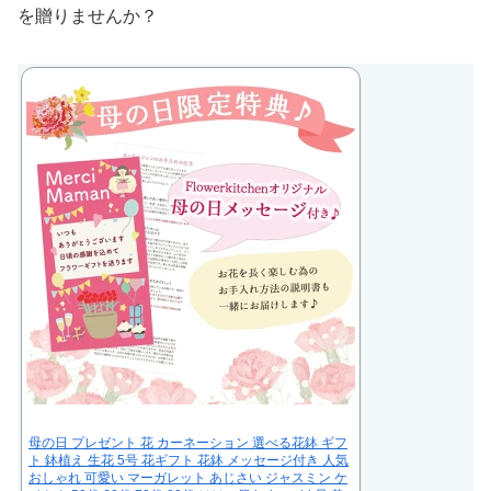
を贈りませんか？
母の日 プレゼント 花 カーネーション 選べる花鉢 ギフ
ト 鉢植え 生花 5号 花ギフト 花鉢 メッセージ付き 人気
おしゃれ 可愛い マーガレット あじさい ジャスミン ケ