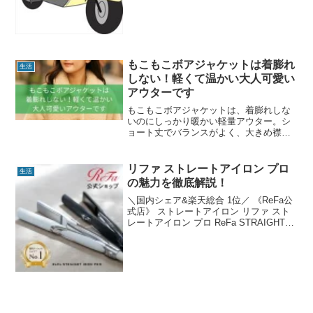
もこもこボアジャケットは着膨れ
生活
しない！軽くて温かい大人可愛い
アウターです
もこもこボアジャケットは、着膨れしな
いのにしっかり暖かい軽量アウター。シ
ョート丈でバランスがよく、大きめ襟で
小顔見えも叶います。口コミからわかる
魅力やサイズ感、コーデのポイントまで
詳しく解説します。
リファ ストレートアイロン プロ
生活
の魅力を徹底解説！
＼国内シェア&楽天総合 1位／ 《ReFa公
式店》 ストレートアイロン リファ スト
レートアイロン プロ ReFa STRAIGHT
IRON PRO 海外対応 ヘアアイロン コテ
プレゼント ギフト 1年保証 無料保証 ツ
ヤ 傷まない 美...