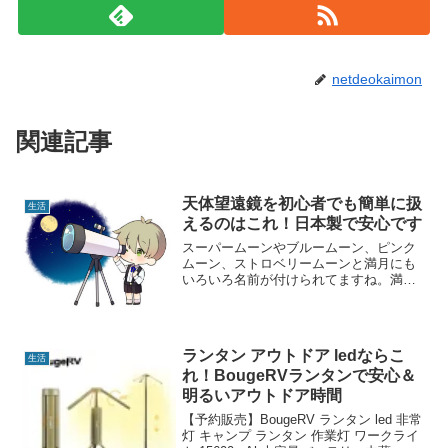
netdeokaimon
関連記事
天体望遠鏡を初心者でも簡単に扱
生活
えるのはこれ！日本製で安心です
スーパームーンやブルームーン、ピンク
ムーン、ストロベリームーンと満月にも
いろいろ名前が付けられてますね。満月
の映像をTVで見かけたとき、自分の目で
見たいと思いませんか？天体望遠鏡があ
れば自分の目で見ることができますし、
スマホを取り付けてみん...
ランタン アウトドア ledならこ
生活
れ！BougeRVランタンで安心＆
明るいアウトドア時間
【予約販売】BougeRV ランタン led 非常
灯 キャンプ ランタン 作業灯 ワークライ