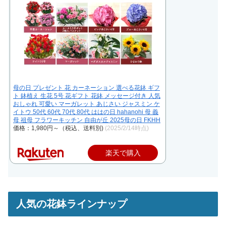
母の日 プレゼント 花 カーネーション 選べる花鉢 ギフ
ト 鉢植え 生花 5号 花ギフト 花鉢 メッセージ付き 人気
おしゃれ 可愛い マーガレット あじさい ジャスミン ケ
イトウ 50代 60代 70代 80代 ははの日 hahanohi 母 義
母 祖母 フラワーキッチン 自由が丘 2025母の日 FKHH
価格：1,980円～（税込、送料別)
(2025/2/14時点)
楽天で購入
人気の花鉢ラインナップ