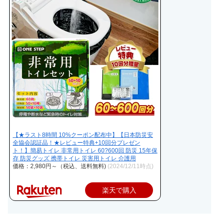
【★ラスト8時間 10%クーポン配布中】【日本防災安
全協会認証品！★レビュー特典+10回分プレゼン
ト！】簡易トイレ 非常用トイレ 60?600回 防災 15年保
存 防災グッズ 携帯トイレ 災害用トイレ 介護用
価格：2,980円～（税込、送料無料)
(2024/12/11時点)
楽天で購入