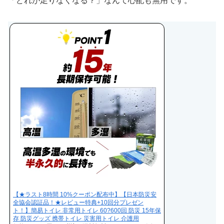
「どれが足りなくなる？」なんて心配も無用です。
【★ラスト8時間 10%クーポン配布中】【日本防災安
全協会認証品！★レビュー特典+10回分プレゼン
ト！】簡易トイレ 非常用トイレ 60?600回 防災 15年保
存 防災グッズ 携帯トイレ 災害用トイレ 介護用