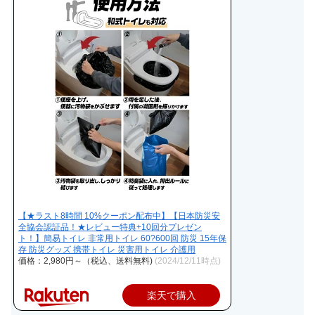
【★ラスト8時間 10%クーポン配布中】【日本防災安
全協会認証品！★レビュー特典+10回分プレゼン
ト！】簡易トイレ 非常用トイレ 60?600回 防災 15年保
存 防災グッズ 携帯トイレ 災害用トイレ 介護用
価格：2,980円～（税込、送料無料)
(2024/12/11時点)
楽天で購入