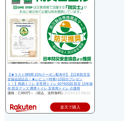
【★ラスト8時間 10%クーポン配布中】【日本防災安
全協会認証品！★レビュー特典+10回分プレゼン
ト！】簡易トイレ 非常用トイレ 60?600回 防災 15年保
存 防災グッズ 携帯トイレ 災害用トイレ 介護用
価格：2,980円～（税込、送料無料)
(2024/12/11時点)
楽天で購入