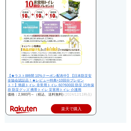
【★ラスト8時間 10%クーポン配布中】【日本防災安
全協会認証品！★レビュー特典+10回分プレゼン
ト！】簡易トイレ 非常用トイレ 60?600回 防災 15年保
存 防災グッズ 携帯トイレ 災害用トイレ 介護用
価格：2,980円～（税込、送料無料)
(2024/12/11時点)
楽天で購入