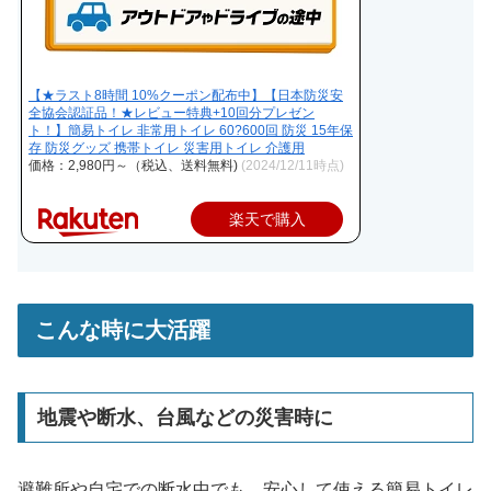
【★ラスト8時間 10%クーポン配布中】【日本防災安
全協会認証品！★レビュー特典+10回分プレゼン
ト！】簡易トイレ 非常用トイレ 60?600回 防災 15年保
存 防災グッズ 携帯トイレ 災害用トイレ 介護用
価格：2,980円～（税込、送料無料)
(2024/12/11時点)
楽天で購入
こんな時に大活躍
地震や断水、台風などの災害時に
避難所や自宅での断水中でも、安心して使える簡易トイレ