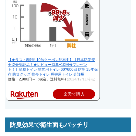
【★ラスト8時間 10%クーポン配布中】【日本防災安
全協会認証品！★レビュー特典+10回分プレゼン
ト！】簡易トイレ 非常用トイレ 60?600回 防災 15年保
存 防災グッズ 携帯トイレ 災害用トイレ 介護用
価格：2,980円～（税込、送料無料)
(2024/12/11時点)
楽天で購入
防臭効果で衛生面もバッチリ