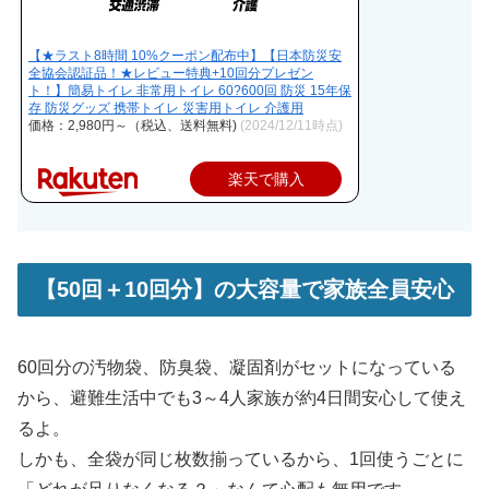
【★ラスト8時間 10%クーポン配布中】【日本防災安
全協会認証品！★レビュー特典+10回分プレゼン
ト！】簡易トイレ 非常用トイレ 60?600回 防災 15年保
存 防災グッズ 携帯トイレ 災害用トイレ 介護用
価格：2,980円～（税込、送料無料)
(2024/12/11時点)
楽天で購入
【50回＋10回分】の大容量で家族全員安心
60回分の汚物袋、防臭袋、凝固剤がセットになっている
から、避難生活中でも3～4人家族が約4日間安心して使え
るよ。
しかも、全袋が同じ枚数揃っているから、1回使うごとに