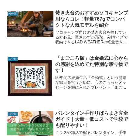
焚き火台のおすすめソロキャンプ
未分類
用ならコレ！軽量767gでコンパ
クトな人気モデルを紹介
ソロキャンプ向けの焚き火台を探してい
る方必見。重さわずか767g、A4サイズで
収納できるLAD WEATHERの軽量焚き火
台を徹底レビュー。口コミからわかった
メリット・デメリットやおすすめな人ま
で詳しく解説します。
「まごころ額」は金婚式に心から
未分類
の感謝を込めてた特別な贈り物で
す！
50年間の結婚生活「金婚式」という特別
な節目を祝うために、心のこもったメッ
セージを額に入れたプレゼント「まごこ
ろ額」の紹介です。この商品は、贈り物
として両親や大切な人に感謝の気持ちを
伝えるために最適で、背景には高級和紙
が使われており、ラッピ...
バレンタイン手作りばらまき完全
未分類
ガイド｜大量・低コストで学校で
も配りやすい！
クラスや部活で配るバレンタイン、手作