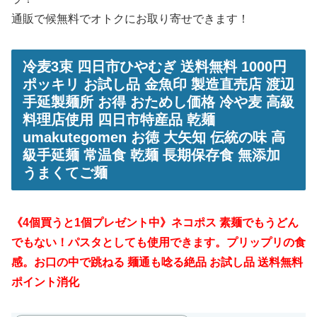
通販で候無料でオトクにお取り寄せできます！
冷麦3束 四日市ひやむぎ 送料無料 1000円
ポッキリ お試し品 金魚印 製造直売店 渡辺
手延製麺所 お得 おためし価格 冷や麦 高級
料理店使用 四日市特産品 乾麺
umakutegomen お徳 大矢知 伝統の味 高
級手延麺 常温食 乾麺 長期保存食 無添加
うまくてご麺
《4個買うと1個プレゼント中》ネコポス 素麺でもうどん
でもない！パスタとしても使用できます。プリップリの食
感。お口の中で跳ねる 麺通も唸る絶品 お試し品 送料無料
ポイント消化