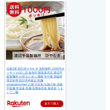
冷麦3束 四日市ひやむぎ 送料無料 1000円ポ
ッキリ お試し品 金魚印 製造直売店 渡辺手
延製麺所 お得 おためし価格 冷や麦 高級料
理店使用 四日市特産品 乾麺
umakutegomen お徳 大矢知 伝統の味 高級
手延麺 常温食 乾麺 長期保存食 無添加 うま
くてご麺
楽天で購入