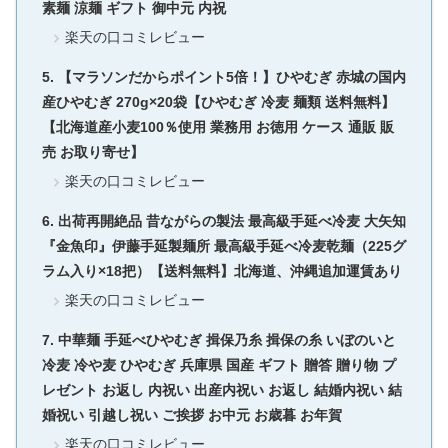
素麺 涼麺 ギフト 御中元 内祝
楽天の口コミレビュー
【マラソンだからポイント5倍！】ひやむぎ 赤城の国内
産ひやむぎ 270g×20袋【ひやむぎ 冷麦 麺類 送料無料】
【北海道産小麦100％使用 業務用 お徳用 ケース 通販 販
売 お取り寄せ】
楽天の口コミレビュー
出荷再開絶品 昔ながらの製法 最高級手延べ冷麦 大矢知
『金魚印』伊藤手延製麺所 最高級手延べ冷麦乾麺（225グ
ラム入り×18把）【送料無料】北海道、沖縄追加運賃あり
楽天の口コミレビュー
中華麺 手延べひやむぎ 揖保乃糸 揖保の糸 いぼのいと
冷麦 冷や麦 ひやむぎ 兵庫県 国産 ギフト 贈答 贈り物 プ
レゼント お返し 内祝い 出産内祝い お返し 結婚内祝い 結
婚祝い 引越し祝い ご挨拶 お中元 お歳暮 お年賀
楽天の口コミレビュー