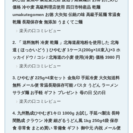
価格 冷や麦 高級料理店使用 四日市特産品 乾麺
umakutegomen お徳 大矢知 伝統の味 高級手延麺 常温食
乾麺 長期保存食 無添加 うまくてご麺
楽天の口コミレビュー
「 送料無料 冷麦 乾麺 」北海道産地粉を使用した 北海
道 ( ほっかいどう ) ひやむぎ 1ケース(200g×10束入)×3 ホ
ッカイドウ / コシ / 北海道の小麦 使用(冷麦) 価格 3980 円
楽天の口コミレビュー
ひやむぎ 225g×4束セット 金魚印 手延冷麦 大矢知送料
無料 メール便 常温長期保存可能 パスタ うどん ラーメン
サラダ麺 お手軽 ギフト プレゼント 母の日 父の日
楽天の口コミレビュー
九州熟成ひやむぎ1キロ 1000g お試し 手延べ製法 長時
間熟成 クラウン 冷麦 細ざるうどん風 1kg 250g4袋 保存
食 非常食 まとめ買い 常備食 ギフト 御中元 内祝 メール便