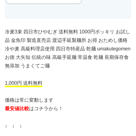
冷麦3束 四日市ひやむぎ 送料無料 1000円ポッキリ お試し
品 金魚印 製造直売店 渡辺手延製麺所 お得 おためし価格
冷や麦 高級料理店使用 四日市特産品 乾麺 umakutegomen
お徳 大矢知 伝統の味 高級手延麺 常温食 乾麺 長期保存食
無添加 うまくてご麺
1,000円 送料無料
価格は常に変動します
最安値比較
はコチラから！
↓ ↓ ↓