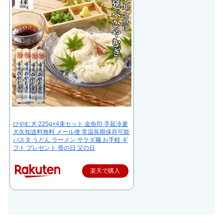
ひやむぎ 225g×4束セット 金魚印 手延冷麦
大矢知送料無料 メール便 常温長期保存可能
パスタ うどん ラーメン サラダ麺 お手軽 ギ
フト プレゼント 母の日 父の日
楽天で購入