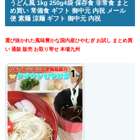
うどん風 1kg 250g4袋 保存食 非常食 まと
め買い 常備食 ギフト 御中元 内祝 メール
便 素麺 涼麺 ギフト 御中元 内祝
選び抜かれた風味豊かな国内産ひやむぎ お試し まとめ買
い 通販 販売 お取り寄せ 本場九州