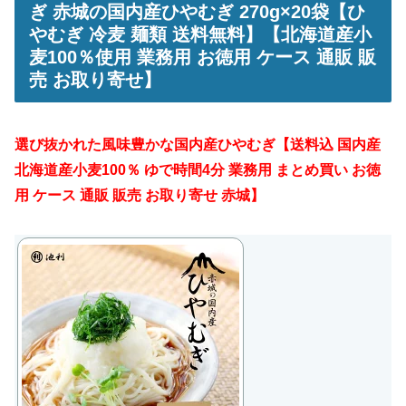
ぎ 赤城の国内産ひやむぎ 270g×20袋【ひ
やむぎ 冷麦 麺類 送料無料】【北海道産小
麦100％使用 業務用 お徳用 ケース 通販 販
売 お取り寄せ】
選び抜かれた風味豊かな国内産ひやむぎ【送料込 国内産
北海道産小麦100％ ゆで時間4分 業務用 まとめ買い お徳
用 ケース 通販 販売 お取り寄せ 赤城】