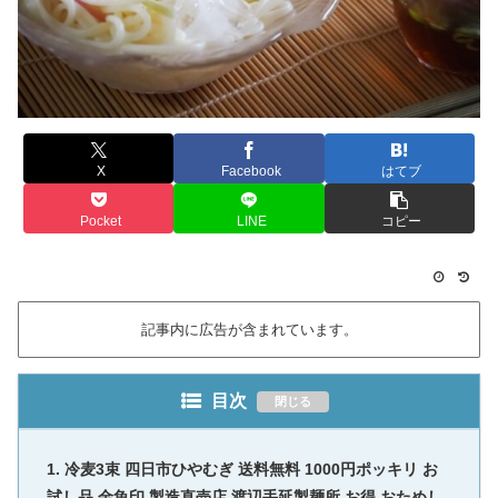
X
Facebook
はてブ
Pocket
LINE
コピー
記事内に広告が含まれています。
目次
冷麦3束 四日市ひやむぎ 送料無料 1000円ポッキリ お
試し品 金魚印 製造直売店 渡辺手延製麺所 お得 おためし