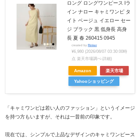
ロング ロングワンピース Iラ
イン ナロー キャミワンピ タ
イト ベージュ イエロー セー
ジ ブラック 黒 低身長 高身
長 夏 春 260415 0945
created by
Rinker
¥6,980
(2026/08/07 03:30:00時
点 楽天市場調べ-
詳細)
Amazon
楽天市場
Yahooショッピング
「キャミワンピは若い人のファッション」というイメージ
を持つ方もいますが、それは一昔前の印象です。
現在では、シンプルで上品なデザインのキャミワンピース