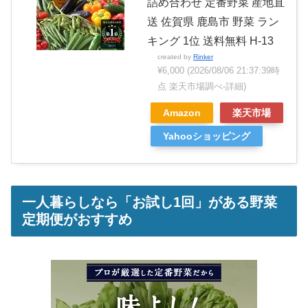
詰め合わせ 定番野菜 産地直
送 佐賀県 鹿島市 野菜 ラン
キング 1位 送料無料 H-13
created by
Rinker
¥6,000
(2026/08/06 21:37:39時
点 楽天市場調べ-
詳細)
Amazon
楽天市場
Yahooショッピング
一人暮らしなら「お試し1回」がある野菜
定期便がおすすめ