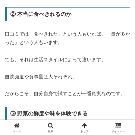
② 本当に食べきれるのか
口コミでは「食べきれた」という人もいれば、「量が多か
った」という人もいます。
でも、それは生活スタイルによって違います。
自炊頻度や食事量は人それぞれ。
だからこそ、自分自身で試すことが一番確実なのです。
③ 野菜の鮮度や味を体験できる
ホーム
検索
トップ
サイドバー
口コミで「新鮮だった」と書かれていても、自分が満足で