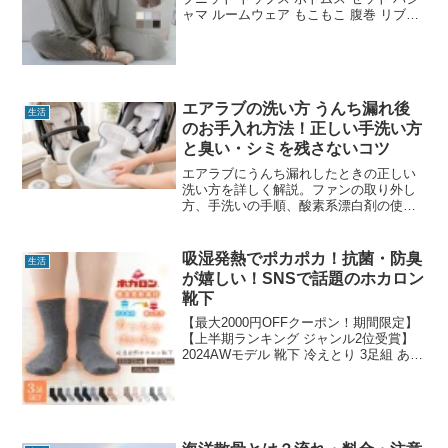
ャマ ルームウェア もこもこ 腹巻 リブモ
ール ニット レディース 2024秋冬新作
【ase305-790】【予約販売：（1）11月
28日/（2）12月5日入荷...
エアラブの洗い方 うんち漏れ後
生活
のお手入れ方法！正しい手洗い方
と臭い・シミを残さないコツ
エアラブにうんち漏れしたときの正しい
洗い方を詳しく解説。ファンの取り外し
方、手洗いの手順、酸素系漂白剤の使い
方、洗濯機NGの理由、臭いやシミ対策ま
で紹介。エアラブを長く清潔に使うコツ
が分かります。
吸湿発熱でポカポカ！抗菌・防臭
生活
が嬉しい！SNSで話題のホカロン
靴下
【最大2000円OFFクーポン！期間限定】
【上半期ランキング ジャンル2位受賞】
2024AWモデル 靴下 冷えとり 3足組 あっ
たか靴下 履くホカロン 吸湿発熱 抗菌・
防臭 裏パイル レディース ソックス 冷え
取り靴下 ブラック 黒 22....