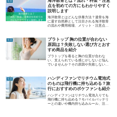
海洋散骨とは？流れ・料金・注意
生活
点を初めての方にもわかりやすく
説明します
海洋散骨とはどんな供養方法？遺骨を海
に還す自然葬として注目される海洋散骨
の流れや費用相場、メリット・注意点を
初めての方にもわかりやすく解説。個別
散骨・合同散骨・代理散骨の違いや、散
骨サービスを利用するポイントも紹介し
ブラトップ 胸の位置が合わない
生活
ます。
原因は？失敗しない選び方とおす
すめ商品を紹介
ブラトップを着ると胸の位置が合わな
い、支えられている感じがしないと悩ん
でいませんか？その原因や失敗しない選
び方をわかりやすく解説。胸の位置が自
然に決まりやすく、ホールド感にもこだ
わった人気ブラトップ「ブラインキャミ
ハンディファンでリチウム電池式
生活
ソール クール」の口コミや特徴も詳しく
のものは飛行機に持ち込める？旅
紹介します
行におすすめのポケファンも紹介
ハンディファンはリチウム電池入りでも
飛行機に持ち込める？モバイルバッテリ
ーとの違いや機内持ち込みルール、注意
点をわかりやすく解説。旅行におすすめ
のLafuture pokefun（ポケファン）の特徴
や口コミも紹介します。