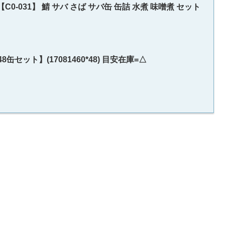
-031】 鯖 サバ さば サバ缶 缶詰 水煮 味噌煮 セット
セット】(17081460*48) 目安在庫=△