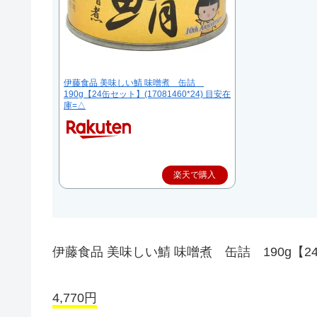
伊藤食品 美味しい鯖 味噌煮 缶詰
190g【24缶セット】(17081460*24) 目安在
庫=△
楽天で購入
伊藤食品 美味しい鯖 味噌煮 缶詰 190g【24缶セ
4,770円