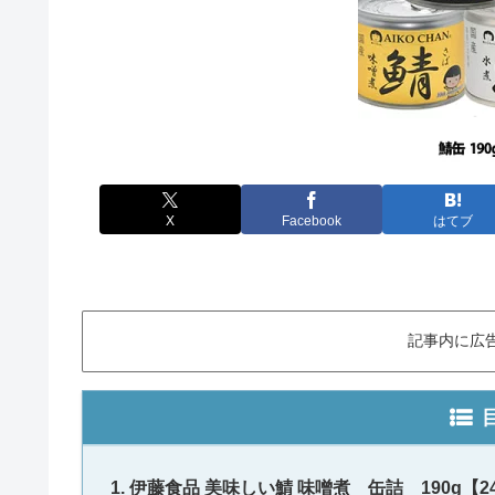
X
Facebook
はてブ
記事内に広
伊藤食品 美味しい鯖 味噌煮 缶詰 190g【24缶