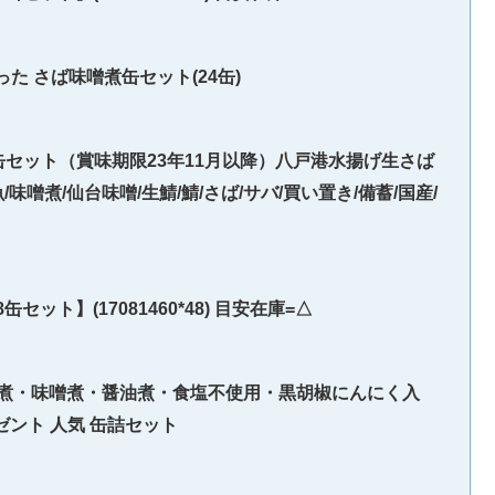
た さば味噌煮缶セット(24缶)
4缶セット（賞味期限23年11月以降）八戸港水揚げ生さば
味噌煮/仙台味噌/生鯖/鯖/さば/サバ/買い置き/備蓄/国産/
セット】(17081460*48) 目安在庫=△
 (水煮・味噌煮・醤油煮・食塩不使用・黒胡椒にんにく入
ゼント 人気 缶詰セット