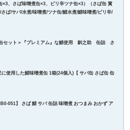
×3、さば味噌煮缶×3、ピリ辛ツナ缶×3）（さば缶 賞
さば/サバ/水煮/味噌煮/ツナ缶/鯖水煮/鯖味噌煮/ピリ辛/
0缶セット＞『プレミアム』な鯖使用 釧之助 缶詰 さ
用した鯖味噌煮缶 1箱(24個入)【 サバ缶 さば缶 缶
-051】 さば 鯖 サバ 缶詰 味噌煮 おつまみ おかず ア