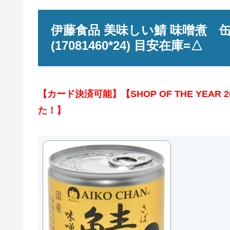
伊藤食品 美味しい鯖 味噌煮 缶
(17081460*24) 目安在庫=△
【カード決済可能】【SHOP OF THE YEA
た！】